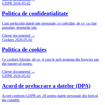
GDPR
2026-05-02
Politica de confidențialitate
Cum prelucrăm datele tale personale: ce colectăm, de ce, cu cine
partajăm, drepturile tale.
Citește documentul →
Cookies
2026-05-02
Politica de cookies
Ce cookies folosim, de ce, și cum le poți gestiona din browser sau
din banner-ul nostru.
Citește documentul →
GDPR
2026-05-02
Acord de prelucrare a datelor (DPA)
Acord conform GDPR art. 28 pentru datele personale din feed-ul
tău contabil.