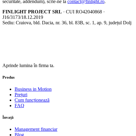
securitate, addendum), scrie-ne la
contact@finlight.ro
.
FINLIGHT PROJECT SRL
· CUI RO42040868 ·
J16/3173/18.12.2019
Sediu: Craiova, bld. Dacia, nr. 36, bl. 83B, sc. 1, ap. 9, județul Dolj
Aprinde lumina în firma ta.
Produs
Business in Motion
Prețuri
Cum funcționează
FAQ
Învață
Management financiar
Blog