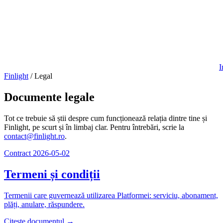
I
Finlight
/
Legal
Documente legale
Tot ce trebuie să știi despre cum funcționează relația dintre tine și
Finlight, pe scurt și în limbaj clar. Pentru întrebări, scrie la
contact@finlight.ro
.
Contract
2026-05-02
Termeni și condiții
Termenii care guvernează utilizarea Platformei: serviciu, abonament,
plăți, anulare, răspundere.
Citește documentul →