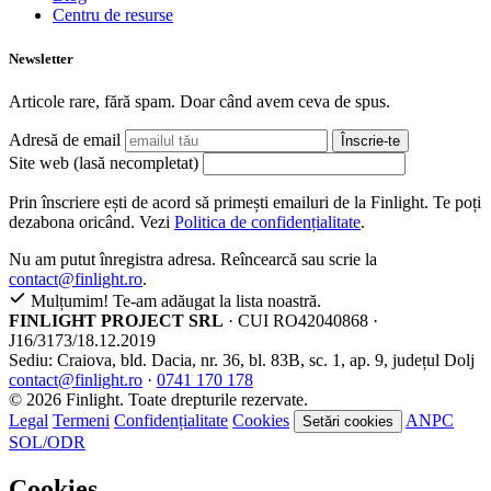
Centru de resurse
Newsletter
Articole rare, fără spam. Doar când avem ceva de spus.
Adresă de email
Înscrie-te
Site web (lasă necompletat)
Prin înscriere ești de acord să primești emailuri de la Finlight. Te poți
dezabona oricând. Vezi
Politica de confidențialitate
.
Nu am putut înregistra adresa. Reîncearcă sau scrie la
contact@finlight.ro
.
Mulțumim! Te-am adăugat la lista noastră.
FINLIGHT PROJECT SRL
· CUI RO42040868 ·
J16/3173/18.12.2019
Sediu: Craiova, bld. Dacia, nr. 36, bl. 83B, sc. 1, ap. 9, județul Dolj
contact@finlight.ro
·
0741 170 178
© 2026 Finlight. Toate drepturile rezervate.
Legal
Termeni
Confidențialitate
Cookies
ANPC
Setări cookies
SOL/ODR
Cookies