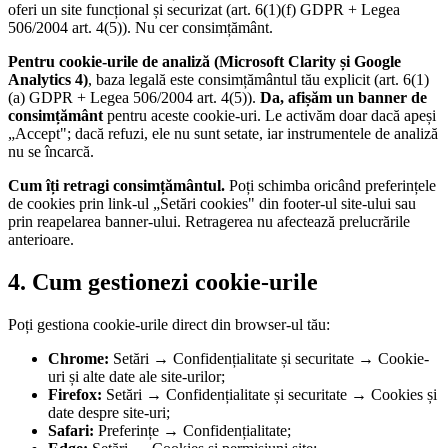
oferi un site funcțional și securizat (art. 6(1)(f) GDPR + Legea
506/2004 art. 4(5)). Nu cer consimțământ.
Pentru cookie-urile de analiză (Microsoft Clarity și Google
Analytics 4)
, baza legală este consimțământul tău explicit (art. 6(1)
(a) GDPR + Legea 506/2004 art. 4(5)).
Da, afișăm un banner de
consimțământ
pentru aceste cookie-uri. Le activăm doar dacă apeși
„Accept"; dacă refuzi, ele nu sunt setate, iar instrumentele de analiză
nu se încarcă.
Cum îți retragi consimțământul.
Poți schimba oricând preferințele
de cookies prin link-ul „Setări cookies" din footer-ul site-ului sau
prin reapelarea banner-ului. Retragerea nu afectează prelucrările
anterioare.
4. Cum gestionezi cookie-urile
Poți gestiona cookie-urile direct din browser-ul tău:
Chrome:
Setări → Confidențialitate și securitate → Cookie-
uri și alte date ale site-urilor;
Firefox:
Setări → Confidențialitate și securitate → Cookies și
date despre site-uri;
Safari:
Preferințe → Confidențialitate;