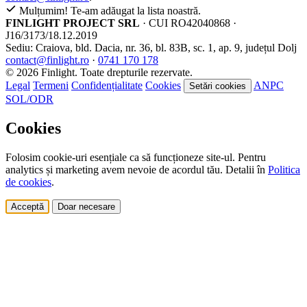
Mulțumim! Te-am adăugat la lista noastră.
FINLIGHT PROJECT SRL
· CUI RO42040868 ·
J16/3173/18.12.2019
Sediu: Craiova, bld. Dacia, nr. 36, bl. 83B, sc. 1, ap. 9, județul Dolj
contact@finlight.ro
·
0741 170 178
© 2026 Finlight. Toate drepturile rezervate.
Legal
Termeni
Confidențialitate
Cookies
ANPC
Setări cookies
SOL/ODR
Cookies
Folosim cookie-uri esențiale ca să funcționeze site-ul. Pentru
analytics și marketing avem nevoie de acordul tău. Detalii în
Politica
de cookies
.
Acceptă
Doar necesare