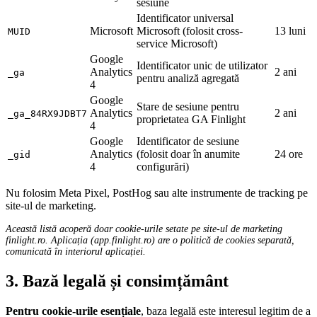
sesiune
Identificator universal
Microsoft
Microsoft (folosit cross-
13 luni
MUID
service Microsoft)
Google
Identificator unic de utilizator
Analytics
2 ani
_ga
pentru analiză agregată
4
Google
Stare de sesiune pentru
Analytics
2 ani
_ga_84RX9JDBT7
proprietatea GA Finlight
4
Google
Identificator de sesiune
Analytics
(folosit doar în anumite
24 ore
_gid
4
configurări)
Nu folosim Meta Pixel, PostHog sau alte instrumente de tracking pe
site-ul de marketing.
Această listă acoperă doar cookie-urile setate pe site-ul de marketing
finlight.ro. Aplicația (app.finlight.ro) are o politică de cookies separată,
comunicată în interiorul aplicației.
3. Bază legală și consimțământ
Pentru cookie-urile esențiale
, baza legală este interesul legitim de a