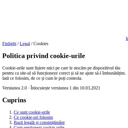
I
Finlight
/
Legal
/
Cookies
Politica privind cookie-urile
Cookie-urile sunt fișiere mici pe care le stocăm pe dispozitivul tău
pentru ca site-ul să funcționeze corect și să ne ajute să-l îmbunătățim.
Iată ce folosim, de ce și cum le poți controla.
Versiunea 2.0
·
Înlocuiește versiunea 1 din 10.03.2021
Cuprins
Ce sunt cookie-urile
Ce cookie-uri folosim
Bază legală și consimțământ
Cum gestionezi cookie-urile