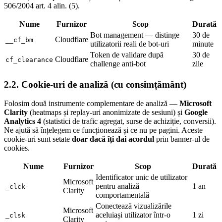
506/2004 art. 4 alin. (5).
Nume
Furnizor
Scop
Durată
Bot management — distinge
30 de
Cloudflare
__cf_bm
utilizatorii reali de bot-uri
minute
Token de validare după
30 de
Cloudflare
cf_clearance
challenge anti-bot
zile
2.2. Cookie-uri de analiză (cu consimțământ)
Folosim două instrumente complementare de analiză —
Microsoft
Clarity
(heatmaps și replay-uri anonimizate de sesiuni) și
Google
Analytics 4
(statistici de trafic agregat, surse de achiziție, conversii).
Ne ajută să înțelegem ce funcționează și ce nu pe pagini. Aceste
cookie-uri sunt setate
doar dacă îți dai acordul
prin banner-ul de
cookies.
Nume
Furnizor
Scop
Durată
Identificator unic de utilizator
Microsoft
pentru analiză
1 an
_clck
Clarity
comportamentală
Conectează vizualizările
Microsoft
aceluiași utilizator într-o
1 zi
_clsk
Clarity