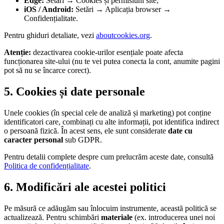
Edge:
Setări → Cookies și permisiuni site;
iOS / Android:
Setări → Aplicația browser →
Confidențialitate.
Pentru ghiduri detaliate, vezi
aboutcookies.org
.
Atenție:
dezactivarea cookie-urilor esențiale poate afecta
funcționarea site-ului (nu te vei putea conecta la cont, anumite pagini
pot să nu se încarce corect).
5. Cookies și date personale
Unele cookies (în special cele de analiză și marketing) pot conține
identificatori care, combinați cu alte informații, pot identifica indirect
o persoană fizică. În acest sens, ele sunt considerate
date cu
caracter personal
sub GDPR.
Pentru detalii complete despre cum prelucrăm aceste date, consultă
Politica de confidențialitate
.
6. Modificări ale acestei politici
Pe măsură ce adăugăm sau înlocuim instrumente, această politică se
actualizează. Pentru schimbări
materiale
(ex. introducerea unei noi