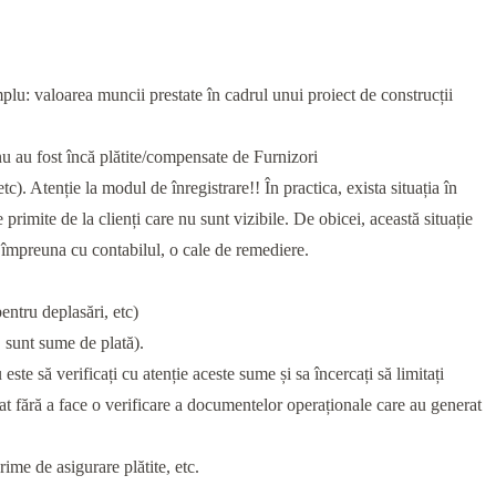
mplu: valoarea muncii prestate în cadrul unui proiect de construcții
nu au fost încă plătite/compensate de Furnizori
). Atenție la modul de înregistrare!! În practica, exista situația în
 primite de la clienți care nu sunt vizibile. De obicei, această situație
i, împreuna cu contabilul, o cale de remediere.
entru deplasări, etc)
 sunt sume de plată).
este să verificați cu atenție aceste sume și sa încercați să limitați
lat fără a face o verificare a documentelor operaționale care au generat
rime de asigurare plătite, etc.