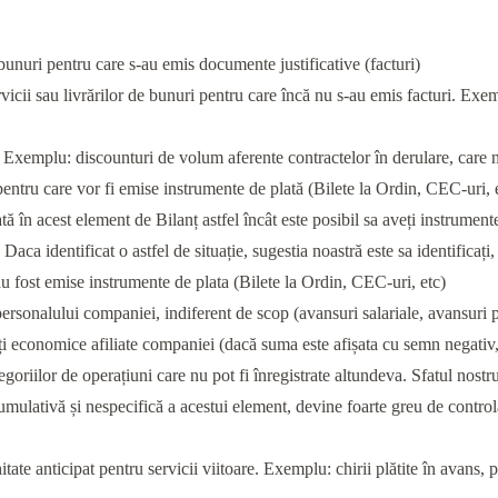
 bunuri pentru care s-au emis documente justificative (facturi)
rvicii sau livrărilor de bunuri pentru care încă nu s-au emis facturi. Exe
. Exemplu: discounturi de volum aferente contractelor în derulare, care 
entru care vor fi emise instrumente de plată (Bilete la Ordin, CEC-uri, etc
ă în acest element de Bilanț astfel încât este posibil sa aveți instrumente
Daca identificat o astfel de situație, sugestia noastră este sa identificaț
au fost emise instrumente de plata (Bilete la Ordin, CEC-uri, etc)
rsonalului companiei, indiferent de scop (avansuri salariale, avansuri p
ți economice afiliate companiei (dacă suma este afișata cu semn negativ,
egoriilor de operațiuni care nu pot fi înregistrate altundeva. Sfatul nostru 
cumulativă și nespecifică a acestui element, devine foarte greu de contro
tate anticipat pentru servicii viitoare. Exemplu: chirii plătite în avans, p