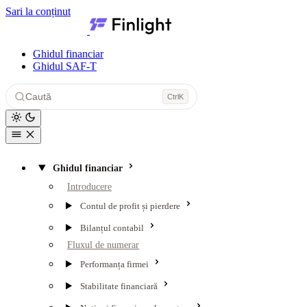
Sari la conținut
Finlight — Centru de resurse
Ghidul financiar
Ghidul SAF-T
Caută
Ctrl
K
Ghidul financiar
Introducere
Contul de profit și pierdere
Bilanțul contabil
Fluxul de numerar
Performanța firmei
Stabilitate financiară