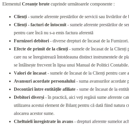
Elementul
Creanțe
brute
cuprinde următoarele componente :
Clienți
- sumele aferente prestărilor de servicii sau livrărilor de
Clienți - facturi de întocmit
- sumele aferente prestărilor de se
pentru care încă nu s-a emis factura aferentă
Furnizori debitori
- diverse drepturi de încasat de la Furnizori
Efecte de primit de la
clienți
- sumele de încasat de la Clienți p
care nu se înregistrează întotdeauna distinct instrumentele de plat
se întâlnește frecvent în lipsa unui Manual de Politici Contabile. 
Valori de încasat
- sumele de încasat de la Clienți pentru care 
Avansuri acordate personalului
- suma avansurilor acordate pe
Decontări între entitățile afiliate -
sume de încasat de la entită
Debitori
diverși
- în practică, aici veți regăsii sume aferente cat
utilizarea acestui element de Bilanț pentru că dată fiind natura 
alocarea acestor sume.
Cheltuieli înregistrate în avans
- drepturi aferente sumelor achi