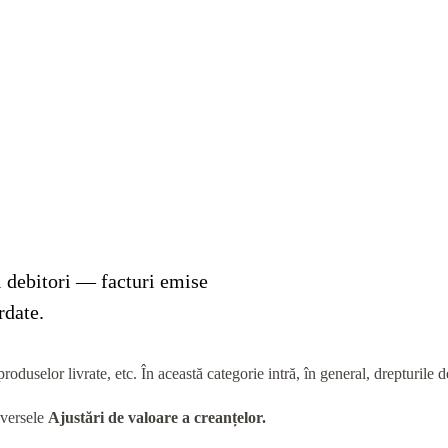
ți debitori — facturi emise
rdate.
, produselor livrate, etc. În această categorie intră, în general, drepturile
iversele
Ajustări de valoare
a creanțelor.