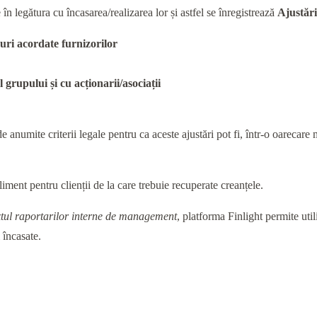
 în legătura cu încasarea/realizarea lor și astfel se înregistrează
Ajustări
uri acordate furnizorilor
grupului și cu acționarii/asociații
de anumite criterii legale pentru ca aceste ajustări pot fi, într-o oareca
iment pentru clienții de la care trebuie recuperate creanțele.
xtul raportarilor interne de management
, platforma Finlight permite util
 încasate.