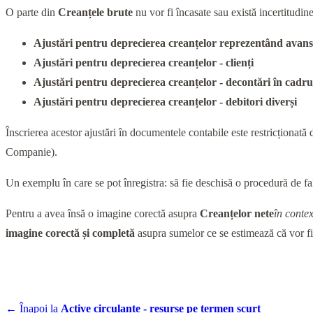
O parte din
Creanțele brute
nu vor fi încasate sau există incertitudine
Ajustări pentru deprecierea creanțelor reprezentând avans
Ajustări pentru deprecierea creanțelor - clienți
Ajustări pentru deprecierea creanțelor - decontări în cadrul 
Ajustări pentru deprecierea creanțelor - debitori diverși
Înscrierea acestor ajustări în documentele contabile este restricționată 
Companie).
Un exemplu în care se pot înregistra: să fie deschisă o procedură de fal
Pentru a avea însă o imagine corectă asupra
Creanțelor nete
în conte
imagine corectă și completă
asupra sumelor ce se estimează că vor fi
← Înapoi la
Active circulante - resurse pe termen scurt