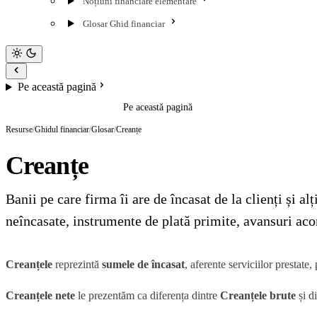
Noțiuni financiare elementare
Glosar Ghid financiar
Pe această pagină
Pe această pagină
Resurse
/
Ghidul financiar
/
Glosar
/
Creanțe
Creanțe
Banii pe care firma îi are de încasat de la clienți și al
neîncasate, instrumente de plată primite, avansuri aco
Creanțele
reprezintă
sumele de încasat
, aferente serviciilor prestate
Creanțele nete
le prezentăm ca diferența dintre
Creanțele brute
și d