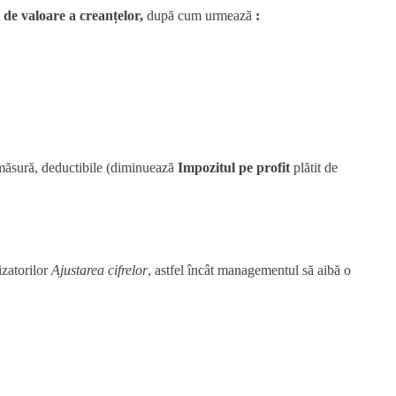
 de valoare
a creanțelor,
după cum urmează
:
re măsură, deductibile (diminuează
Impozitul pe profit
plătit de
izatorilor
Ajustarea cifrelor
, astfel încât managementul să aibă o