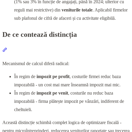
(1% sau 3% în funcție de angajați, până în 2024; ulterior cu
reguli mai restrictive) din
veniturile totale
. Aplicabil firmelor
sub plafonul de cifră de afaceri și cu activitate eligibilă.
De ce contează distincția
Section titled “De ce contează distincția”
Mecanismul de calcul diferă radical:
În regim de
impozit pe profit
, costurile firmei reduc baza
impozabilă - un cost mai mare înseamnă impozit mai mic.
În regim de
impozit pe venit
, costurile nu reduc baza
impozabilă - firma plătește impozit pe vânzări, indiferent de
cheltuieli.
Această distincție schimbă complet logica de optimizare fiscală -
pentru microîntreprinderi, reducerea veniturilor raportate sau trecerea