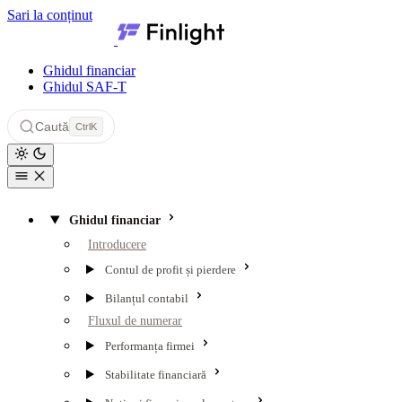
Sari la conținut
Finlight — Centru de resurse
Ghidul financiar
Ghidul SAF-T
Caută
Ctrl
K
Ghidul financiar
Introducere
Contul de profit și pierdere
Bilanțul contabil
Fluxul de numerar
Performanța firmei
Stabilitate financiară