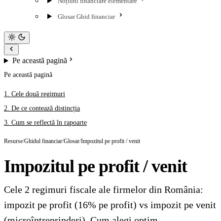
Noțiuni financiare elementare
Glosar Ghid financiar
Pe această pagină
Pe această pagină
Cele două regimuri
De ce contează distincția
Cum se reflectă în rapoarte
Resurse
/
Ghidul financiar
/
Glosar
/
Impozitul pe profit / venit
Impozitul pe profit / venit
Cele 2 regimuri fiscale ale firmelor din România:
impozit pe profit (16% pe profit) vs impozit pe venit
(microîntreprinderi). Cum alegi optim.