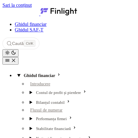
Sari la conținut
Finlight — Centru de resurse
Ghidul financiar
Ghidul SAF-T
Caută
Ctrl
K
Ghidul financiar
Introducere
Contul de profit și pierdere
Bilanțul contabil
Fluxul de numerar
Performanța firmei
Stabilitate financiară