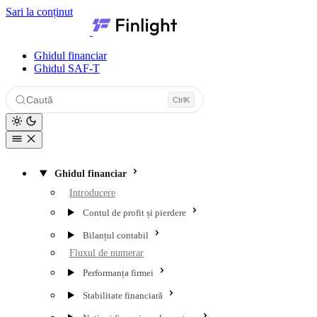
Sari la conținut
Finlight — Centru de resurse
Ghidul financiar
Ghidul SAF-T
Caută
Ctrl
K
Ghidul financiar
Introducere
Contul de profit și pierdere
Bilanțul contabil
Fluxul de numerar
Performanța firmei
Stabilitate financiară