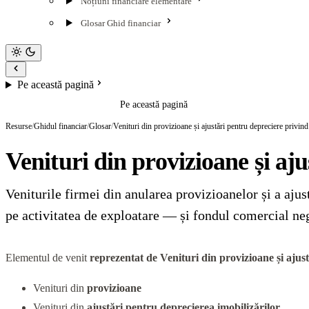
Noțiuni financiare elementare
Glosar Ghid financiar
Pe această pagină
Pe această pagină
Resurse
/
Ghidul financiar
/
Glosar
/
Venituri din provizioane și ajustări pentru depreciere privind 
Venituri din provizioane și aju
Veniturile firmei din anularea provizioanelor și a ajus
pe activitatea de exploatare — și fondul comercial neg
Elementul de venit
reprezentat de Venituri din provizioane și ajus
Venituri din
provizioane
Venituri din
ajustări pentru deprecierea imobilizărilor